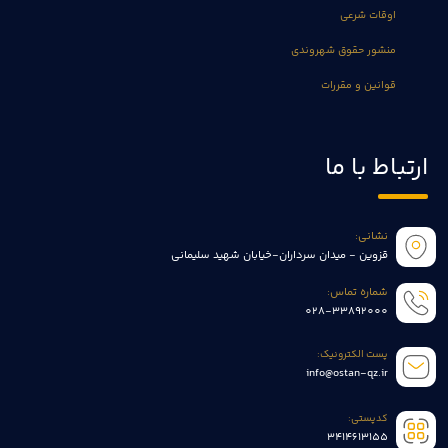
اوقات شرعی
منشور حقوق شهروندی
قوانین و مقررات
ارتباط با ما
نشانی:
قزوین - میدان سرداران-خیابان شهید سلیمانی
شماره تماس:
028-33892000
پست الکترونیک:
info@ostan-qz.ir
کدپستی:
3414613155