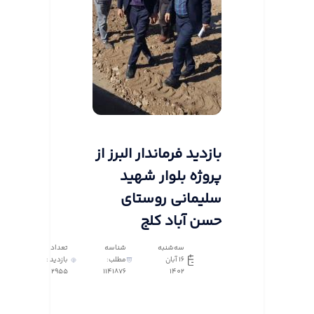
بازدید فرماندار البرز از
پروژه بلوار شهید
سلیمانی روستای
حسن آباد کلج
سه‌شنبه
شناسه
تعداد
16 آبان
مطلب:
بازدید :
2955
1141876
1402