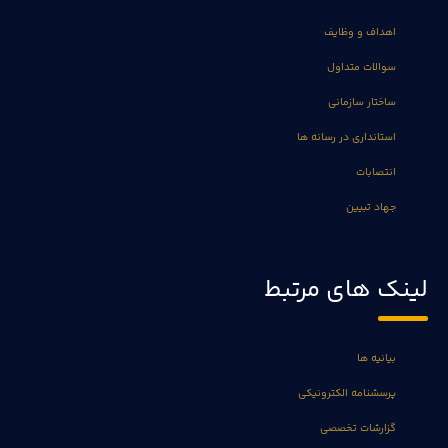
اهداف و وظایف
سوالات متداول
ساختار سازمانی
استانداری در رسانه ها
انتصابات
جهاد تبیین
لینک های مرتبط
بیانیه ها
پرسشنامه الکترونیکی
گزارشات تخصصی