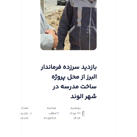
بازدید سرزده فرماندار
البرز از محل پروژه
ساخت مدرسه در
شهر الوند
دوشنبه
شناسه
تعداد
20 مرداد
مطلب:
بازدید :
17076
3054618
1404