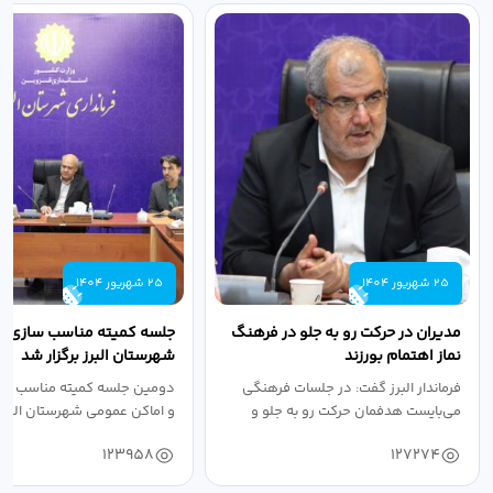
25 شهریور 1404
25 شهریور 1404
مدیران در حرکت رو به جلو در فرهنگ
جلسه کمیته مناسب سازی مع
نماز اهتمام بورزند
شهرستان البرز برگزار شد
فرماندار البرز گفت: در جلسات فرهنگی
دومین جلسه کمیته مناسب ساز
می‌بایست هدفمان حرکت رو به جلو و
و اماکن عمومی شهرستان البرز
دستیابی...
۱۴۰۴ به...
123958
127274