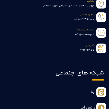
نشانی:
قزوین - میدان سرداران-خیابان شهید سلیمانی
شماره تماس:
028-33892000
پست الکترونیک:
info@ostan-qz.ir
کدپستی:
3414613155
شبکه های اجتماعی
ایتا
واتس آپ