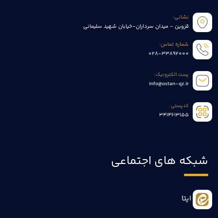
نشانی:
قزوین - میدان سرداران-خیابان شهید سلیمانی
شماره تماس:
028-33892000
پست الکترونیک:
info@ostan-qz.ir
کدپستی:
3414613155
شبکه های اجتماعی
ایتا