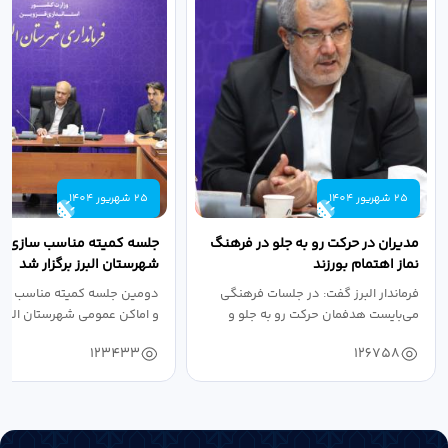
25 شهریور 1404
25 شهریور 1404
مدیران در حرکت رو به جلو در فرهنگ
جلسه کمیته مناسب سازی مع
نماز اهتمام بورزند
شهرستان البرز برگزار شد
فرماندار البرز گفت: در جلسات فرهنگی
دومین جلسه کمیته مناسب ساز
می‌بایست هدفمان حرکت رو به جلو و
و اماکن عمومی شهرستان البرز
دستیابی...
۱۴۰۴ به...
123433
126758