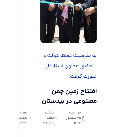
به مناسبت هفته دولت و
با حضور معاون استاندار
صورت گرفت؛
افتتاح زمین چمن
مصنوعی در بیدستان
چهارشنبه
شناسه
تعداد
05 شهریور
مطلب:
بازدید :
4336
3222418
1404