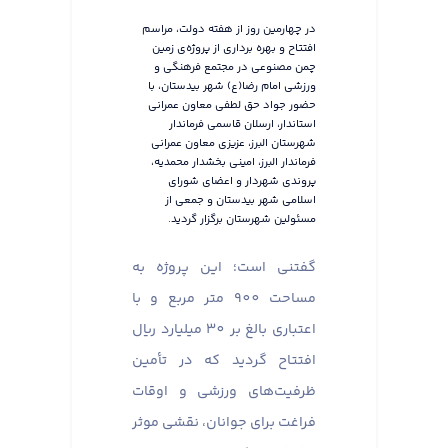
در چهارمین روز از هفته دولت، مراسم
افتتاح و بهره برداری از پروژه‌ی زمین
چمن مصنوعی در مجتمع فرهنگی و
ورزشی امام رضا(ع) شهر بیدستان، با
حضور جواد حق لطفی معاون عمرانی
استاندار، ارسلان قاسمی فرماندار
شهرستان البرز، عزیزی معاون عمرانی
فرماندار البرز، امینی بخشدار محمدیه،
پروندی شهردار و اعضای شورای
اسلامی شهر بیدستان و جمعی از
مسئولین شهرستان برگزار گردید.
گفتنی است؛ این پروژه به
مساحت 900 متر مربع و با
اعتباری بالغ بر 30 میلیارد ریال
افتتاح گردید که در تأمین
ظرفیت‌های ورزشی و اوقات
فراغت برای جوانان، نقشی موثر