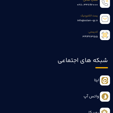
شماره تماس:
028-33892000
پست الکترونیک:
info@ostan-qz.ir
کدپستی:
3414613155
شبکه های اجتماعی
ایتا
واتس آپ
روبیکا