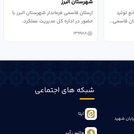
شهرستان البرز
ع تولید
ارسلان قاسمی فرماندار شهرستان البرز با
ان قاسمی...
حضور در اداره کل مدیریت عملکرد،
بازرسی...
139988
شبکه های اجتماعی
ایتا
ابان شهید
واتس آپ