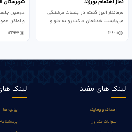
نماز اهتمام بورزند
شهرستان الب
فرماندار البرز گفت: در جلسات فرهنگی
دومین جلسه 
می‌بایست هدفمان حرکت رو به جلو و
و اماکن عمو
دستیابی...
۱۴۰۴ به...
122966
126211
لینک های مفید
لینک های
اهداف و وظایف
بیانیه ها
سوالات متداول
پرسشنامه 