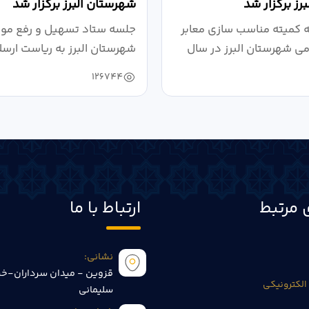
رز برگزار شد
شهرستان البرز برگزار شد
کمیته مناسب سازی معابر
جلسه ستاد تسهیل و رفع موان
می شهرستان البرز در سال
شهرستان البرز به ریاست ارسل
126744
 مرتبط
ارتباط با ما
نشانی:
قزوین - میدان سرداران-خی
الکترونیکی
سلیمانی