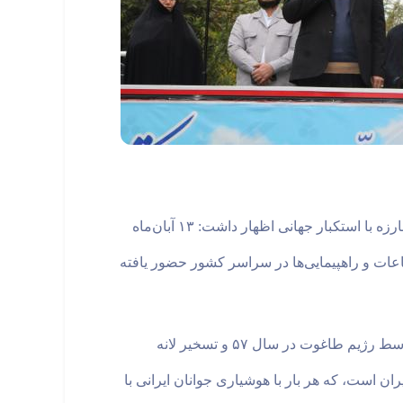
مصطفی غفوری فرماندار شهرستان البرز، در مراسم راهپیمایی یوم الله ۱۳ آبان و روز دانش آموز و همچنین روز ملی مبارزه با استکبار جهانی اظهار داشت: ۱۳ آبان‌ماه
اعات و راهپیمایی‌ها در سراسر کشور حضور یافته
وی افزود: یوم‌الله ۱۳ آبان سالروز سه رويداد تاريخی تبعيد حضرت امام خميني (ره) در سال ۴۲، شهادت دانش آموزان توسط رژيم طاغوت در سال ۵۷ و تسخير لانه
گر چشم داشت دشمن به خاک ایران است، که هر بار با هوشیاری جوانان ایرانی با