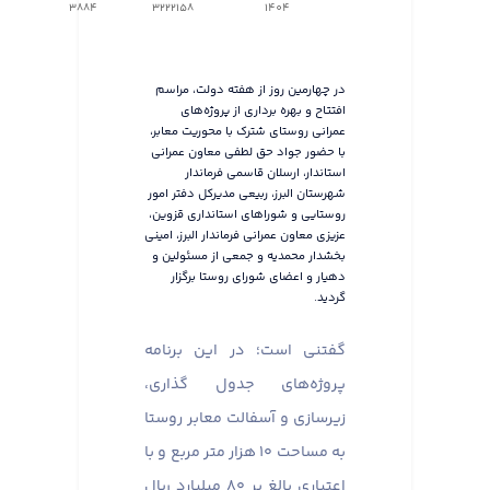
3884
3222158
1404
در چهارمین روز از هفته دولت، مراسم
افتتاح و بهره برداری از پروژه‌های
عمرانی روستای شترک با محوریت معابر،
با حضور جواد حق لطفی معاون عمرانی
استاندار، ارسلان قاسمی فرماندار
شهرستان البرز، ربیعی مدیرکل دفتر امور
روستایی و شوراهای استانداری قزوین،
عزیزی معاون عمرانی فرماندار البرز، امینی
بخشدار محمدیه و جمعی از مسئولین و
دهیار و اعضای شورای روستا برگزار
گردید.
گفتنی است؛ در این برنامه
پروژه‌های جدول گذاری،
زیرسازی و آسفالت معابر روستا
به مساحت ۱۰ هزار متر مربع و با
اعتباری بالغ بر ۸۰ میلیارد ریال