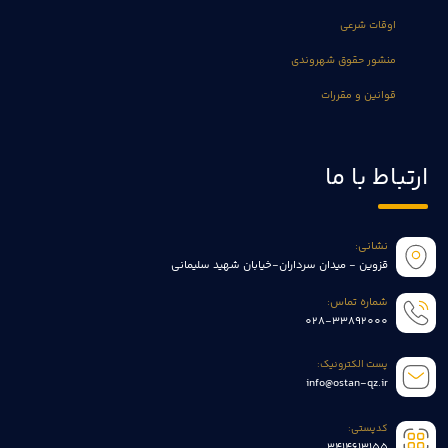
اوقات شرعی
منشور حقوق شهروندی
قوانین و مقررات
ارتباط با ما
نشانی:
قزوین - میدان سرداران-خیابان شهید سلیمانی
شماره تماس:
028-33892000
پست الکترونیک:
info@ostan-qz.ir
کدپستی:
3414613155