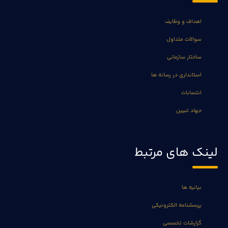
اهداف و وظایف
سوالات متداول
ساختار سازمانی
استانداری در رسانه ها
انتصابات
جهاد تبیین
لینک های مرتبط
بیانیه ها
پرسشنامه الکترونیکی
گزارشات تخصصی