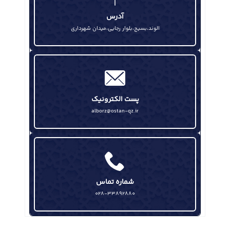
آگاهی رسانی به نسل جوان رسالت اصلی یوم الله ۱۳ آبان است
آدرس
الوند،بسیج،بلوار رجایی،میدان شهرداری
پست الکترونیک
alborz@ostan-qz.ir
شماره تماس
028-33892880