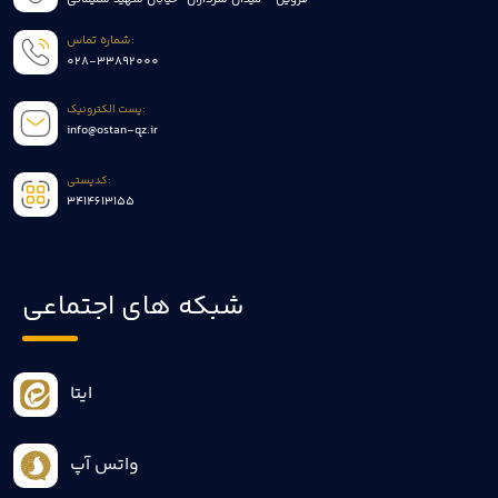
شماره تماس:
028-33892000
پست الکترونیک:
info@ostan-qz.ir
کدپستی:
3414613155
شبکه های اجتماعی
ایتا
واتس آپ