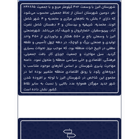
شهرستان البرز با وسعت ۴۰۲ کیلومتر مربع و با جمعیت ۲۴۲۸۶۵
نفر، دومین شهرستان استان از لحاظ جمعیتی محسوب می‌شود
که دارای ۲ بخش به نام‌های مرکزی و محمدیه و ۴ شهر شامل
الوند، محمدیه، شریفیه و بیدستان و ۴ دهستان شامل نصرت
آباد، پیریوسفیان، حصارخروان و شریف آباد می‌باشد. شهرصنعتی
البرز با وسعتی بالغ بر ۵۵۰ هکتار و برخورداری از ۴۵۰ واحد
تولیدی و صنعتی بزرگ و کوچک، در دهه چهل تأسیس و نقطه
عطفی در تاریخ حیات منطقه بود، که موجب بروز تحولات بسیاری
نشست تخصصی هیئت مدیره انجمن قطعات و مجموعه‌های خودرو استان قزوین برگزار شد
گردید. سیل مهاجرت و جمعیت جویای کار، بافت جمعیتی،
فرهنگی، اقتصادی و حتی سیاسی منطقه را متحول نمود. دامنه
مهاجرت پذیری شهرستان بر اساس آمارهای موجود متناسب با
دوره‌های رکود یا رونق اقتصادی منطقه متغییر بوده اما در
مجموع این شاخص در شهرستان البرز با توجه بر افزوده شدن
شهر جدید مهرگان همواره عدد بالایی را نسبت به سایر نقاط
کشور نشان داده است.