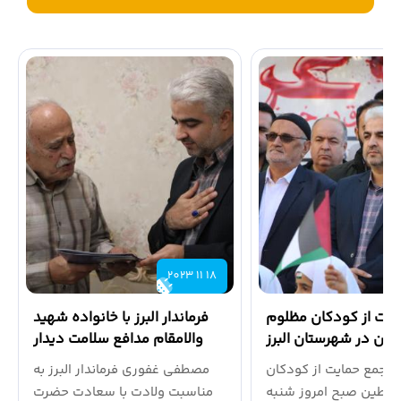
اخبار بخشداری ها
اطلاعیه ها
گالری تصاویر
2023 11 18
ایت از کودکان مظلوم
فرماندار البرز با خانواده شهید
ین در شهرستان البرز
والامقام مدافع سلامت دیدار
برگزار شد
کرد
 تجمع حمایت از کودکان
مصطفی غفوری فرماندار البرز به
سطین صبح امروز شنبه
مناسبت ولادت با سعادت حضرت