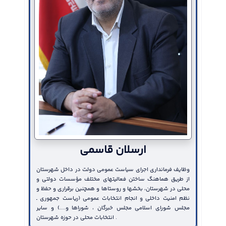
ماهنگی و برنامه ریزی
155 شعبه انتخابات در دو بخش
155 شعبه انتخابات در دو بخش
اده روی خانوادگی در
مرکزی و محمدیه تعیین گردید
مرکزی و محمدیه تعیین گردید
شهر مهرگان برگزارشد
 هماهنگی و برنامه ریزی
سومین جلسه هیئت اجرایی
سومین جلسه هیئت اجرایی
پیاده روی خانوادگی در
انتخابات شهرستان البرز به ریاست
انتخابات شهرستان البرز به ریاست
شهر مهرگان به ریاست...
غفوری فرماندار و با...
غفوری فرماندار و با...
2833
2833
2915
ارسلان قاسمی
شهرستان البرز در حوزه کتاب باید ارتقا یابد
وظایف فرمانداری اجرای سیاست عمومی دولت در داخل شهرستان
از طریق هماهنگ ساختن فعالیتهای مختلف مؤسسات دولتی و
محلی در شهرستان، بخشها و روستاها و همچنین برقراری و حفظ و
نظم امنیت داخلی و انجام انتخابات عمومی (ریاست جمهوری ـ
مجلس شورای اسلامی مجلس خبرگان ، شوراها و....) و سایر
انتخابات محلی در حوزه شهرستان .