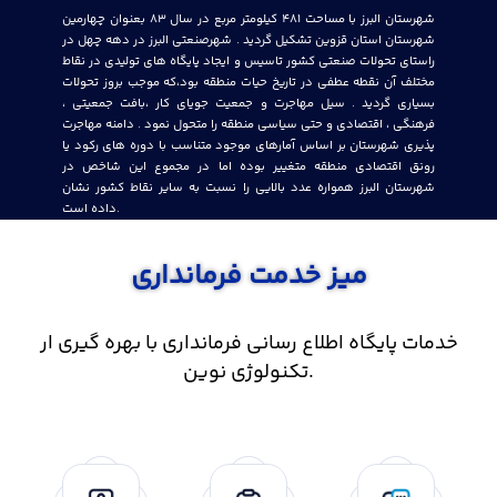
شهرستان البرز با مساحت 481 کیلومتر مربع در سال 83 بعنوان چهارمین
شهرستان استان قزوین تشکیل گردید . شهرصنعتی البرز در دهه چهل در
راستای تحولات صنعتی کشور تاسیس و ایجاد پایگاه های تولیدی در نقاط
مختلف آن نقطه عطفی در تاریخ حیات منطقه بود،که موجب بروز تحولات
بسیاری گردید . سیل مهاجرت و جمعیت جویای کار ،بافت جمعیتی ،
فرهنگی ، اقتصادی و حتی سیاسی منطقه را متحول نمود . دامنه مهاجرت
پذیری شهرستان بر اساس آمارهای موجود متناسب با دوره های رکود یا
رونق اقتصادی منطقه متغییر بوده اما در مجموع این شاخص در
شهرستان البرز همواره عدد بالایی را نسبت به سایر نقاط کشور نشان
داده است.
میز خدمت فرمانداری
خدمات پایگاه اطلاع رسانی فرمانداری با بهره گیری ار
تکنولوژی نوین.