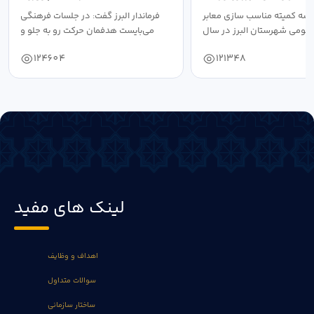
سه کمیته مناسب سازی معابر
فرماندار البرز گفت: در جلسات فرهنگی
عمومی شهرستان البرز در سال
می‌بایست هدفمان حرکت رو به جلو و
۱۴۰۴ به...
دستیابی...
124604
121348
لینک های مفید
اهداف و وظایف
سوالات متداول
ساختار سازمانی