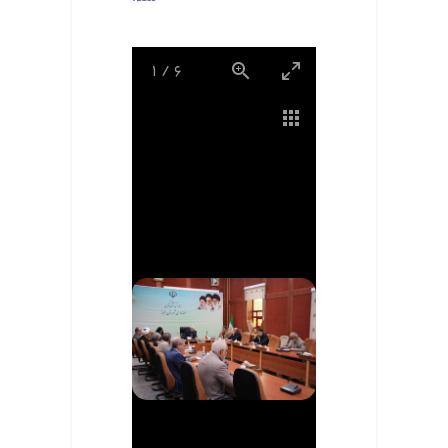
1
/
6