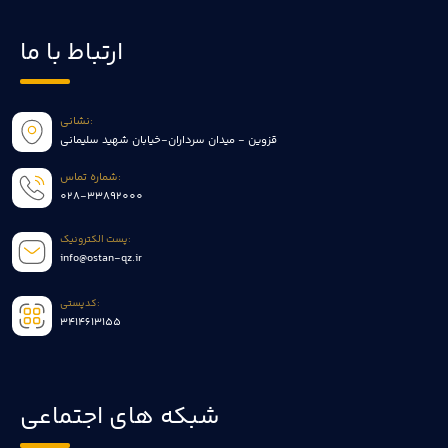
ارتباط با ما
نشانی:
قزوین - میدان سرداران-خیابان شهید سلیمانی
شماره تماس:
028-33892000
پست الکترونیک:
info@ostan-qz.ir
کدپستی:
3414613155
شبکه های اجتماعی