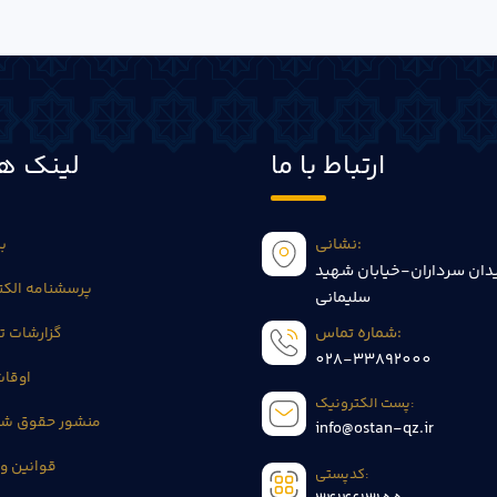
ارتباط با ما
لینک ها
نشانی:
بی
دان سرداران-خیابان شهید
پرسشنامه الکت
سلیمانی
شماره تماس:
گزارشات 
028-33892000
اوقا
پست الکترونیک:
منشور حقوق شه
info@ostan-qz.ir
قوانین و 
کدپستی: