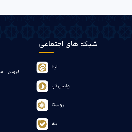
شبکه های اجتماعی
ایتا
قزوین - می
واتس آپ
روبیکا
بله