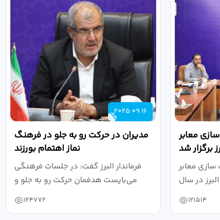
2025 09 16
ازی معابر
مدیران در حرکت رو به جلو در فرهنگ
 برگزار شد
نماز اهتمام بورزند
سازی معابر
فرماندار البرز گفت: در جلسات فرهنگی
برز در سال
می‌بایست هدفمان حرکت رو به جلو و
۱۴۰۴ به...
دستیابی...
124772
121514