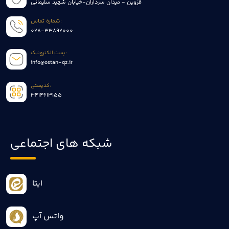
قزوین - میدان سرداران-خیابان شهید سلیمانی
شماره تماس:
028-33892000
پست الکترونیک:
info@ostan-qz.ir
کدپستی:
3414613155
شبکه های اجتماعی
ایتا
واتس آپ