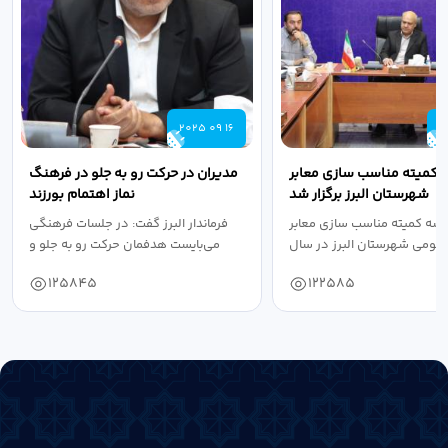
2025 09 16
2
 کمیته مناسب سازی معابر
مدیران در حرکت رو به جلو در فرهنگ
شهرستان البرز برگزار شد
نماز اهتمام بورزند
سه کمیته مناسب سازی معابر
فرماندار البرز گفت: در جلسات فرهنگی
عمومی شهرستان البرز در سال
می‌بایست هدفمان حرکت رو به جلو و
۱۴۰۴ به...
دستیابی...
125845
122585