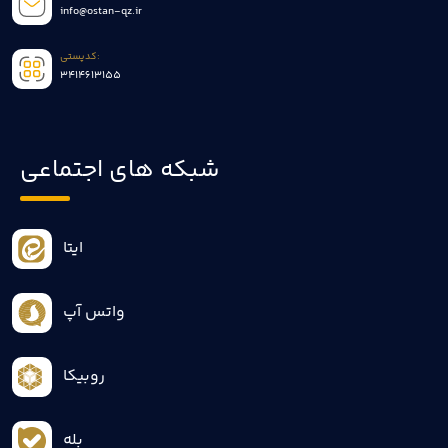
info@ostan-qz.ir
کدپستی:
3414613155
شبکه های اجتماعی
ایتا
واتس آپ
روبیکا
بله