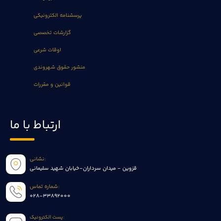
پرسشنامه الکترونیکی
گزارشات تخصصی
اوقات شرعی
منشور حقوق شهروندی
قوانین و مقررات
ارتباط با ما
نشانی:
قزوین - میدان سرداران-خیابان شهید سلیمانی
شماره تماس:
028-33892000
پست الکترونیک: