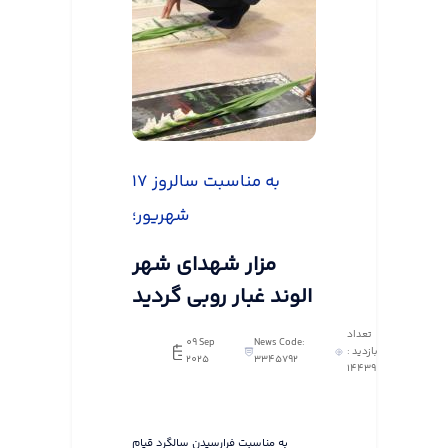
به مناسبت سالروز ۱۷
شهریور؛
مزار شهدای شهر
الوند غبار روبی گردید
تعداد
09 Sep
News Code:
بازدید :
2025
3345792
14439
به مناسبت فرارسیدن سالگرد قیام