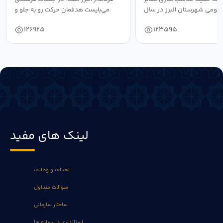
عمومی شهرستان البرز در سال
می‌بایست هدفمان حرکت رو به جلو و
۱۴۰۴ به...
دستیابی...
126925
123595
لینک های مفید
اهداف و وظایف
سوالات متداول
ساختار سازمانی
استانداری در رسانه ها