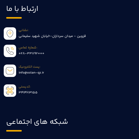
ارتباط با ما
نشانی:
قزوین - میدان سرداران-خیابان شهید سلیمانی
شماره تماس:
028-33892000
پست الکترونیک:
info@ostan-qz.ir
کدپستی:
3414613155
شبکه های اجتماعی