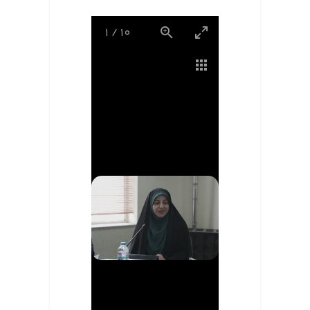
1
/
10