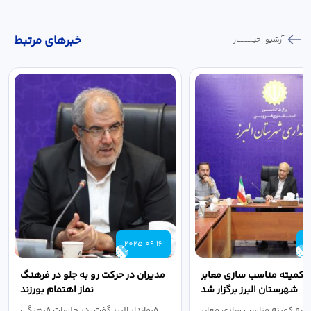
خبر‌های مرتبط
آرشیو اخبـــــــــــار
2025 09 16
2
 کمیته مناسب سازی معابر
مدیران در حرکت رو به جلو در فرهنگ
شهرستان البرز برگزار شد
نماز اهتمام بورزند
سه کمیته مناسب سازی معابر
فرماندار البرز گفت: در جلسات فرهنگی