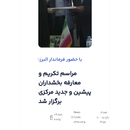
با حضور فرماندار البرز؛
مراسم تکریم و
معارفه بخشداران
پیشین و جدید مرکزی
برگزار شد
تعداد
News
09 Jun
بازدید :
Code:
2025
2690035
4151