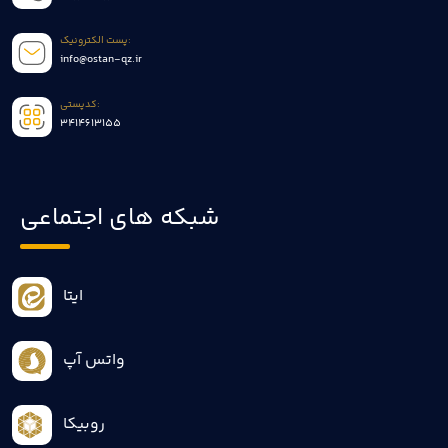
پست الکترونیک:
info@ostan-qz.ir
کدپستی:
3414613155
شبکه های اجتماعی
ایتا
واتس آپ
روبیکا