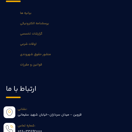
بیانیه ها
پرسشنامه الکترونیکی
گزارشات تخصصی
اوقات شرعی
منشور حقوق شهروندی
قوانین و مقررات
ارتباط با ما
نشانی:
قزوین - میدان سرداران-خیابان شهید سلیمانی
شماره تماس:
028-33892000