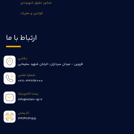
منشور حقوق شهروندی
قوانین و مقررات
ارتباط با ما
نشانی:
قزوین - میدان سرداران-خیابان شهید سلیمانی
شماره تماس:
028-33892000
پست الکترونیک:
info@ostan-qz.ir
کدپستی:
3414613155