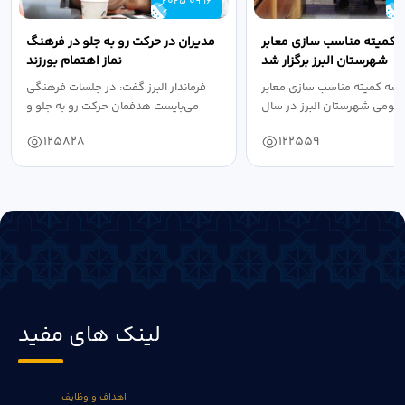
2025 09 16
2
 کمیته مناسب سازی معابر
مدیران در حرکت رو به جلو در فرهنگ
شهرستان البرز برگزار شد
نماز اهتمام بورزند
سه کمیته مناسب سازی معابر
فرماندار البرز گفت: در جلسات فرهنگی
عمومی شهرستان البرز در سال
می‌بایست هدفمان حرکت رو به جلو و
۱۴۰۴ به...
دستیابی...
125828
122559
لینک های مفید
اهداف و وظایف