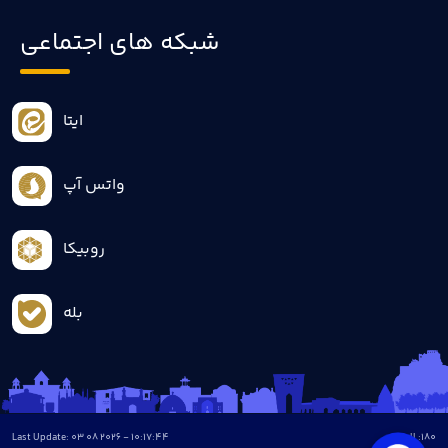
شبکه های اجتماعی
ایتا
واتس آپ
روبیکا
بله
Last Update: 03 08 2026 - 10:17:44
all :
180