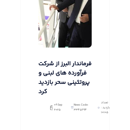
فرماندار البرز از شرکت
فرآورده های لبنی و
پروتئینی سحر بازدید
کرد
تعداد
09 Sep
News Code:
بازدید :
2025
3345694
10105