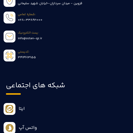
قزوین - میدان سرداران-خیابان شهید سلیمانی
شماره تماس:
028-33892000
پست الکترونیک:
info@ostan-qz.ir
کدپستی:
3414613155
شبکه های اجتماعی
ایتا
واتس آپ