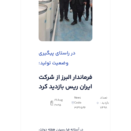
در راستای پیگیری
وضعیت تولید؛
فرماندار البرز از شرکت
ایران ریس بازدید کرد
تعداد
News
19 Aug
بازدید :
Code:
2025
3146596
7498
در آستانه فرا رسیدن هفته دولت،