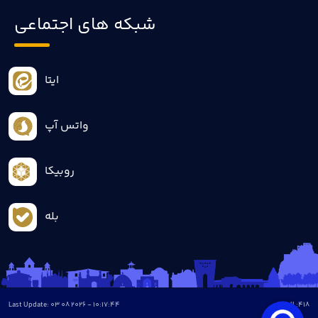
شبکه های اجتماعی
ایتا
واتس آپ
روبیکا
بله
Last Update: 03 08 2026 - 10:17:44
all :
418