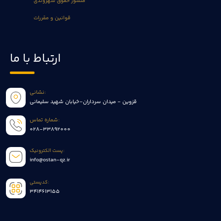
منشور حقوق شهروندی
قوانین و مقررات
ارتباط با ما
نشانی:
قزوین - میدان سرداران-خیابان شهید سلیمانی
شماره تماس:
028-33892000
پست الکترونیک:
info@ostan-qz.ir
کدپستی:
3414613155