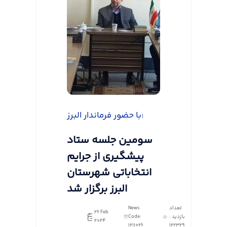
با حضور فرماندار البرز:
سومین جلسه ستاد
پیشگیری از جرایم
انتخاباتی شهرستان
البرز برگزار شد
تعداد
News
26 Feb
بازدید :
Code:
2024
1211026
122329