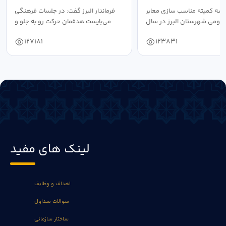
سه کمیته مناسب سازی معابر
فرماندار البرز گفت: در جلسات فرهنگی
عمومی شهرستان البرز در سال
می‌بایست هدفمان حرکت رو به جلو و
۱۴۰۴ به...
دستیابی...
127181
123831
لینک های مفید
اهداف و وظایف
سوالات متداول
ساختار سازمانی