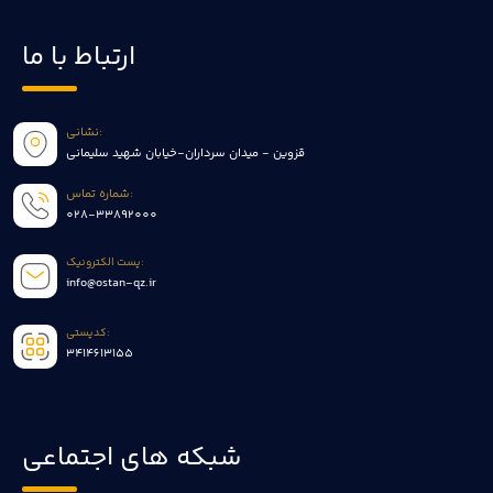
ارتباط با ما
نشانی:
قزوین - میدان سرداران-خیابان شهید سلیمانی
شماره تماس:
028-33892000
پست الکترونیک:
info@ostan-qz.ir
کدپستی:
3414613155
شبکه های اجتماعی