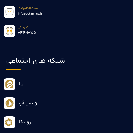
پست الکترونیک:
info@ostan-qz.ir
کدپستی:
3414613155
شبکه های اجتماعی
ایتا
واتس آپ
روبیکا