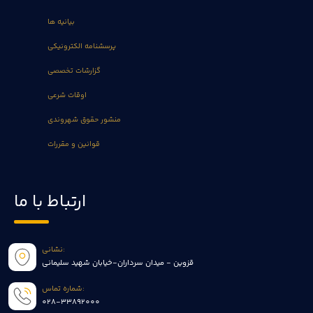
بیانیه ها
پرسشنامه الکترونیکی
گزارشات تخصصی
اوقات شرعی
منشور حقوق شهروندی
قوانین و مقررات
ارتباط با ما
نشانی:
قزوین - میدان سرداران-خیابان شهید سلیمانی
شماره تماس:
028-33892000