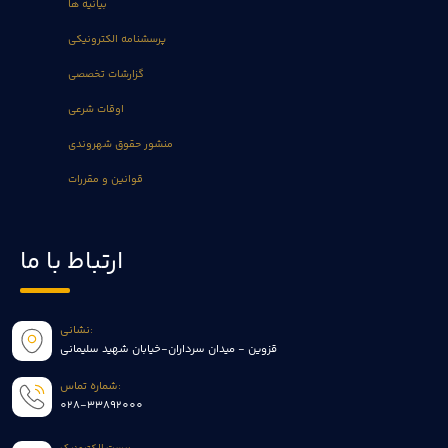
بیانیه ها
پرسشنامه الکترونیکی
گزارشات تخصصی
اوقات شرعی
منشور حقوق شهروندی
قوانین و مقررات
ارتباط با ما
نشانی:
قزوین - میدان سرداران-خیابان شهید سلیمانی
شماره تماس:
028-33892000