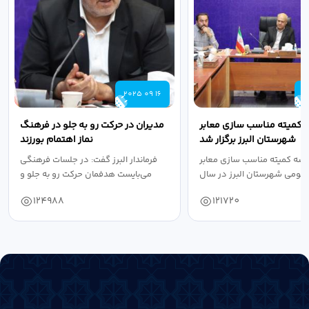
2025 09 16
2
 کمیته مناسب سازی معابر
مدیران در حرکت رو به جلو در فرهنگ
شهرستان البرز برگزار شد
نماز اهتمام بورزند
سه کمیته مناسب سازی معابر
فرماندار البرز گفت: در جلسات فرهنگی
عمومی شهرستان البرز در سال
می‌بایست هدفمان حرکت رو به جلو و
۱۴۰۴ به...
دستیابی...
124988
121720