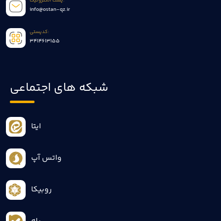
پست الکترونیک:
info@ostan-qz.ir
کدپستی:
3414613155
شبکه های اجتماعی
ایتا
واتس آپ
روبیکا