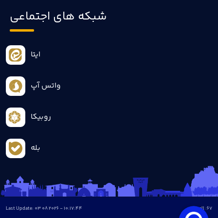
شبکه های اجتماعی
ایتا
واتس آپ
روبیکا
بله
Last Update: 03 08 2026 - 10:17:44
all :
67