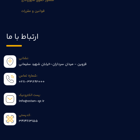
منشور حقوق شهروندی
قوانین و مقررات
ارتباط با ما
نشانی:
قزوین - میدان سرداران-خیابان شهید سلیمانی
شماره تماس:
028-33892000
پست الکترونیک:
info@ostan-qz.ir
کدپستی:
3414613155