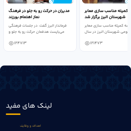
 کمیته مناسب سازی معابر
مدیران در حرکت رو به جلو در فرهنگ
شهرستان البرز برگزار شد
نماز اهتمام بورزند
سه کمیته مناسب سازی معابر
فرماندار البرز گفت: در جلسات فرهنگی
عمومی شهرستان البرز در سال
می‌بایست هدفمان حرکت رو به جلو و
۱۴۰۴ به...
دستیابی...
124713
121473
لینک های مفید
اهداف و وظایف