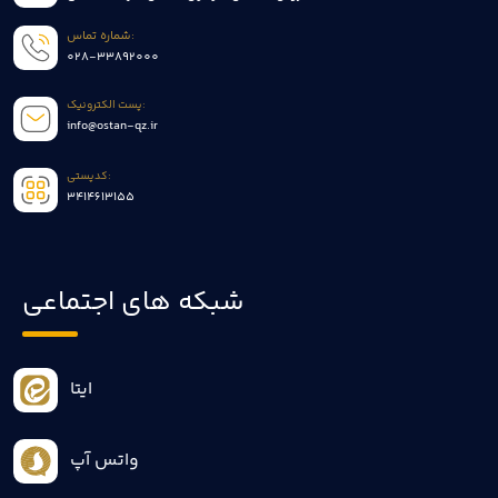
شماره تماس:
028-33892000
پست الکترونیک:
info@ostan-qz.ir
کدپستی:
3414613155
شبکه های اجتماعی
ایتا
واتس آپ