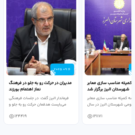
2025 09 16
2
 کمیته مناسب سازی معابر
مدیران در حرکت رو به جلو در فرهنگ
شهرستان البرز برگزار شد
نماز اهتمام بورزند
سه کمیته مناسب سازی معابر
فرماندار البرز گفت: در جلسات فرهنگی
عمومی شهرستان البرز در سال
می‌بایست هدفمان حرکت رو به جلو و
۱۴۰۴ به...
دستیابی...
124419
121171