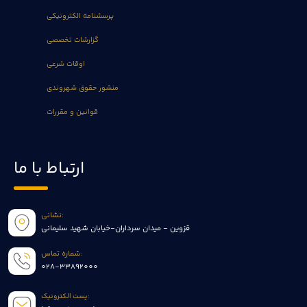
پرسشنامه الکترونیکی
گزارشات تخصصی
اوقات شرعی
منشور حقوق شهروندی
قوانین و مقررات
ارتباط با ما
نشانی:
قزوین - میدان سرداران-خیابان شهید سلیمانی
شماره تماس:
028-33892000
پست الکترونیک: