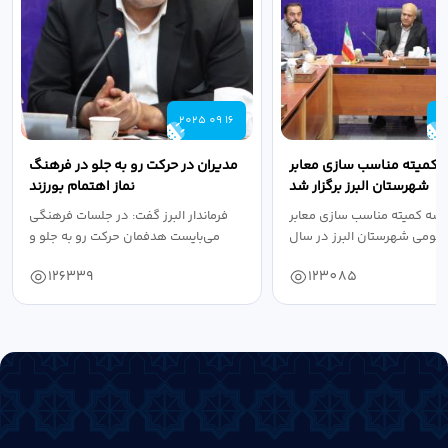
2025 09 16
2
 کمیته مناسب سازی معابر
مدیران در حرکت رو به جلو در فرهنگ
شهرستان البرز برگزار شد
نماز اهتمام بورزند
سه کمیته مناسب سازی معابر
فرماندار البرز گفت: در جلسات فرهنگی
عمومی شهرستان البرز در سال
می‌بایست هدفمان حرکت رو به جلو و
۱۴۰۴ به...
دستیابی...
126339
123085