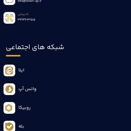
info@ostan-qz.ir
کدپستی:
3414613155
شبکه های اجتماعی
ایتا
واتس آپ
روبیکا
بله