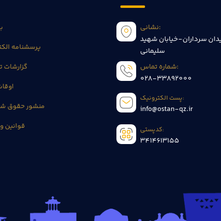
نشانی:
بی
دان سرداران-خیابان شهید
پرسشنامه الکت
سلیمانی
شماره تماس:
گزارشات 
028-33892000
اوقا
پست الکترونیک:
منشور حقوق شه
info@ostan-qz.ir
قوانین و 
کدپستی:
3414613155