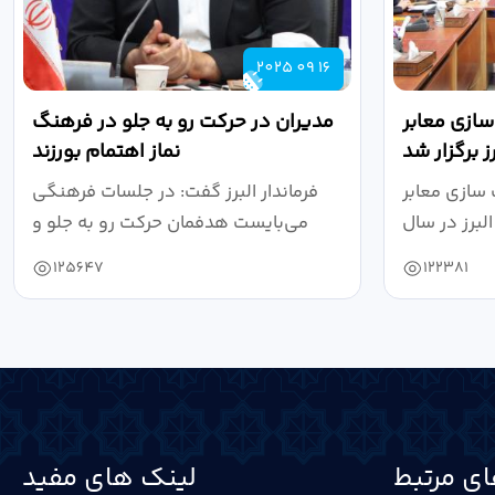
2025 09 16
ازی معابر
مدیران در حرکت رو به جلو در فرهنگ
 برگزار شد
نماز اهتمام بورزند
سازی معابر
فرماندار البرز گفت: در جلسات فرهنگی
برز در سال
می‌بایست هدفمان حرکت رو به جلو و
۱۴۰۴ به...
دستیابی...
125647
122381
ی مرتبط
لینک های مفید