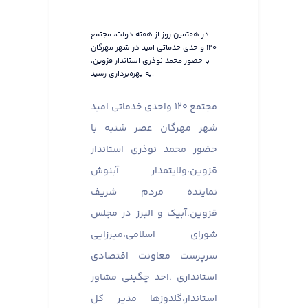
در هفتمین روز از هفته دولت، مجتمع
۱۲۰ واحدی خدماتی امید در شهر مهرگان
با حضور محمد نوذری استاندار قزوین،
به بهره‌برداری رسید.
مجتمع ۱۲۰ واحدی خدماتی امید
شهر مهرگان عصر شنبه با
حضور محمد نوذری استاندار
قزوین،ولایتمدار آبنوش
نماینده مردم شریف
قزوین،آبیک و البرز در مجلس
شورای اسلامی،میرزایی
سرپرست معاونت اقتصادی
استانداری ،احد چگینی مشاور
استاندار،گلدوزها مدیر کل