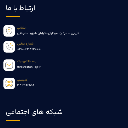
ارتباط با ما
نشانی:
قزوین - میدان سرداران-خیابان شهید سلیمانی
شماره تماس:
028-33892000
پست الکترونیک:
info@ostan-qz.ir
کدپستی:
3414613155
شبکه های اجتماعی