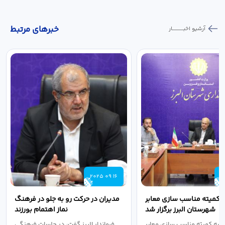
خبر‌های مرتبط
آرشیو اخبـــــــــــار
2025 09 16
2
 کمیته مناسب سازی معابر
مدیران در حرکت رو به جلو در فرهنگ
شهرستان البرز برگزار شد
نماز اهتمام بورزند
سه کمیته مناسب سازی معابر
فرماندار البرز گفت: در جلسات فرهنگی