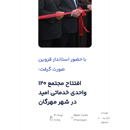
با حضور استاندار قزوین
صورت گرفت؛
افتتاح مجتمع ۱۲۰
واحدی خدماتی امید
در شهر مهرگان
تعداد
31 Aug
News Code:
بازدید :
2025
3258558
19223