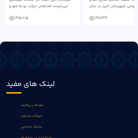
عمومی شهرستان البرز در سال
می‌بایست هدفمان حرکت رو به جلو و
۱۴۰۴ به...
دستیابی...
125105
121836
لینک های مفید
اهداف و وظایف
سوالات متداول
ساختار سازمانی
استانداری در رسانه ها