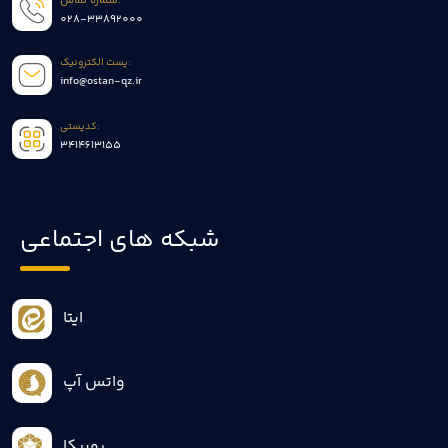
شماره تماس:
028-33892000
پست الکترونیک:
info@ostan-qz.ir
کدپستی:
3414613155
شبکه های اجتماعی
ایتا
واتس آپ
روبیکا