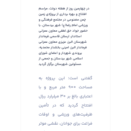
در چهارمین روز از هفته دولت، مراسم
افتتاح و بهره برداری از پروژه‌ی زمین
چمن مصنوعی در مجتمع فرهنگی و
ورزشی امام رضا(ع) شهر بیدستان، با
حضور جواد حق لطفی معاون عمرانی
استاندار، ارسلان قاسمی فرماندار
شهرستان البرز، عزیزی معاون عمرانی
فرماندار البرز، امینی بخشدار محمدیه،
پروندی شهردار و اعضای شورای
اسلامی شهر بیدستان و جمعی از
مسئولین شهرستان برگزار گردید.
گفتنی است؛ این پروژه به
مساحت 900 متر مربع و با
اعتباری بالغ بر 30 میلیارد ریال
افتتاح گردید که در تأمین
ظرفیت‌های ورزشی و اوقات
فراغت برای جوانان، نقشی موثر