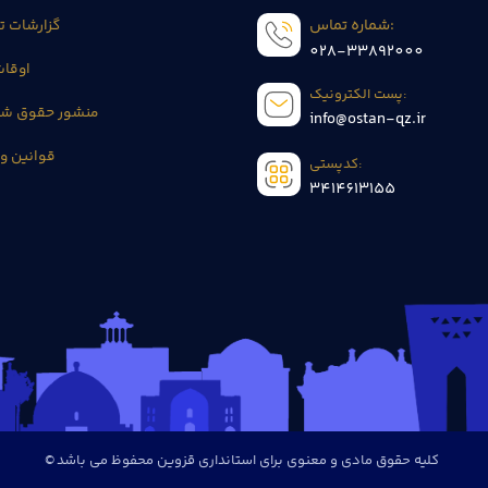
شماره تماس:
گزارشات 
028-33892000
اوقا
پست الکترونیک:
منشور حقوق شه
info@ostan-qz.ir
قوانین و 
کدپستی:
3414613155
© کلیه حقوق مادی و معنوی برای استانداری قزوین محفوظ می باشد