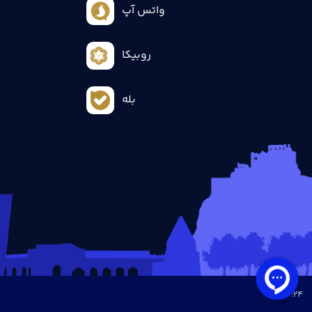
واتس آپ
روبیکا
بله
all :
24