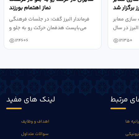
 برگزار شد
نماز اهتمام بورزند
سازی معابر
فرماندار البرز گفت: در جلسات فرهنگی
برز در سال
می‌بایست هدفمان حرکت رو به جلو و
۱۴۰۴ به...
دستیابی...
124606
121350
ی مرتبط
لینک های مفید
انیه ها
اهداف و وظایف
رونیکی
سوالات متداول