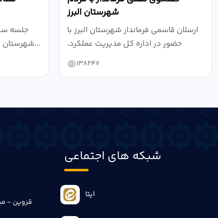
شهرستان البرز
ارسلان قاسمی فرماندار شهرستان البرز با
جلسه ستا
حضور در اداره کل مدیریت عملکرد،
شهرستان البرز به ریاست ارسلان قاسمی...
بازرسی...
138247
شبکه های اجتماعی
ایتا
قزوین - می