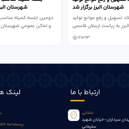
شهرستان البرز برگزار شد
شهرستان البرز
د تسهیل و رفع موانع تولید
دومین جلسه کمیته مناسب 
و اماکن عمومی شهرستان ال
125193
ارتباط با ما
لینک ها
نشانی:
بی
دان سرداران-خیابان شهید
پرسشنامه الکت
سلیمانی