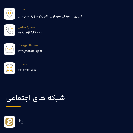
نشانی:
قزوین - میدان سرداران-خیابان شهید سلیمانی
شماره تماس:
028-33892000
پست الکترونیک:
info@ostan-qz.ir
کدپستی:
3414613155
شبکه های اجتماعی
ایتا