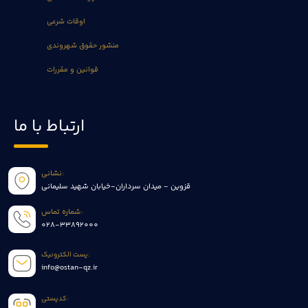
اوقات شرعی
منشور حقوق شهروندی
قوانین و مقررات
ارتباط با ما
نشانی:
قزوین - میدان سرداران-خیابان شهید سلیمانی
شماره تماس:
028-33892000
پست الکترونیک:
info@ostan-qz.ir
کدپستی: