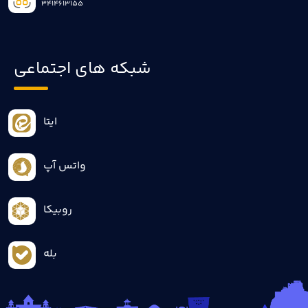
3414613155
شبکه های اجتماعی
ایتا
واتس آپ
روبیکا
بله