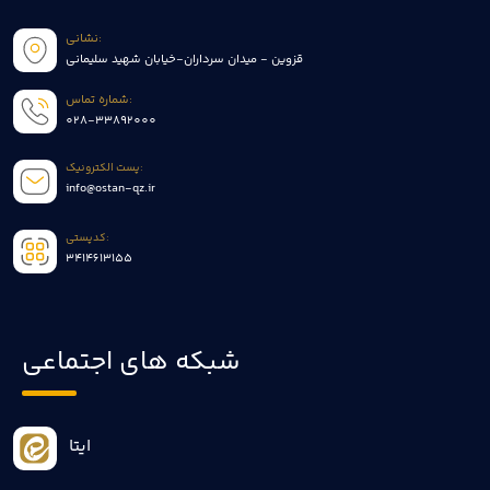
نشانی:
قزوین - میدان سرداران-خیابان شهید سلیمانی
شماره تماس:
028-33892000
پست الکترونیک:
info@ostan-qz.ir
کدپستی:
3414613155
شبکه های اجتماعی
ایتا