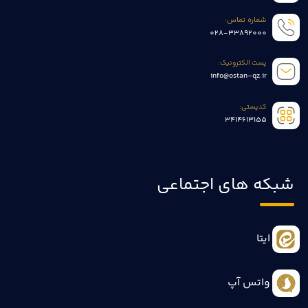
شماره تماس:
028-33892000
پست الکترونیک:
info@ostan-qz.ir
کدپستی:
3414613155
شبکه های اجتماعی
ایتا
واتس آپ