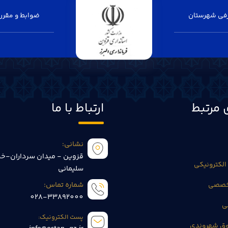
فی شهرستان
ضوابط و مقرر
 مرتبط
ارتباط با ما
نشانی:
قزوین - میدان سرداران-خی
الکترونیکی
سلیمانی
تخصصی
شماره تماس:
028-33892000
ی
پست الکترونیک:
وق شهروندی