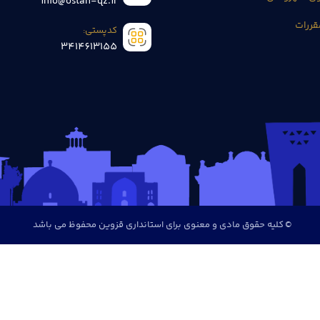
info@ostan-qz.ir
قررات
کدپستی:
3414613155
© کلیه حقوق مادی و معنوی برای استانداری قزوین محفوظ می باشد