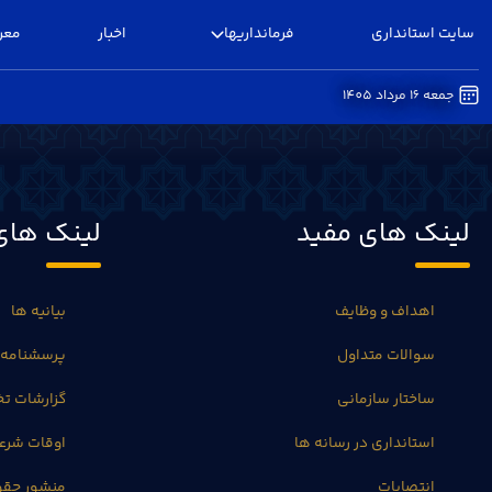
سایت استانداری
فرمانداریها
اخبار
معر
جمعه 16 مرداد 1405
اوقات شرعی - فرمانداری البرز
لینک های مفید
لینک های
اهداف و وظایف
بیانیه ها
سوالات متداول
پرسشنامه 
ساختار سازمانی
گزارشات 
استانداری در رسانه ها
اوقات شرع
انتصابات
منشور حق