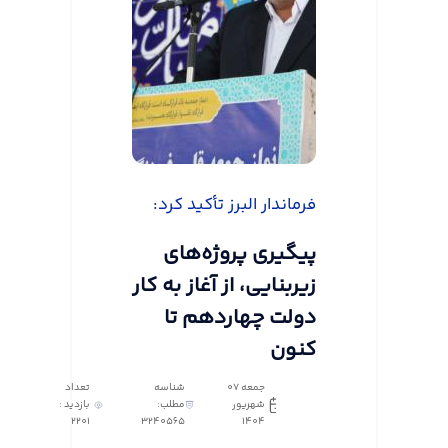
فرماندار البرز تأکید کرد:
پیگیری پروژه‌های
زیربنایی، از آغاز به کار
دولت چهاردهم تا
کنون
جمعه 07
شناسه
تعداد
شهریور
مطلب:
بازدید :
2201
3240565
1404