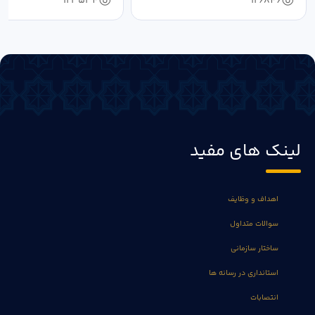
123534
126846
لینک های مفید
اهداف و وظایف
سوالات متداول
ساختار سازمانی
استانداری در رسانه ها
انتصابات