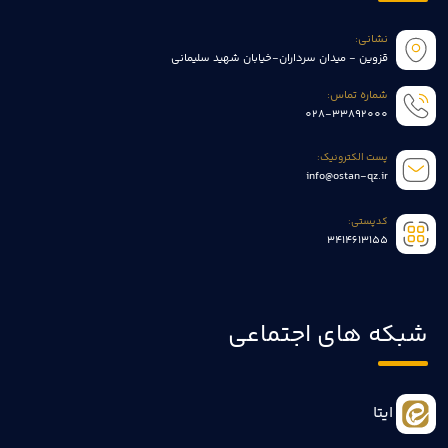
نشانی:
قزوین - میدان سرداران-خیابان شهید سلیمانی
شماره تماس:
028-33892000
پست الکترونیک:
info@ostan-qz.ir
کدپستی:
3414613155
شبکه های اجتماعی
ایتا