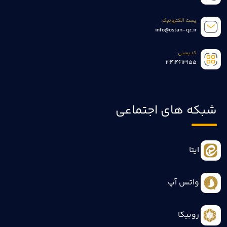
پست الکترونیک:
info@ostan-qz.ir
کدپستی:
3414613155
شبکه های اجتماعی
ایتا
واتس آپ
روبیکا