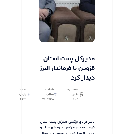
مدیرکل پست استان
قزوین با فرماندار البرز
دیدار کرد
سه‌شنبه
شناسه
تعداد
10 تیر
مطلب:
بازدید :
433
2794930
1404
ناصر مرادی نرگسی مدیرکل پست استان
قزوین به همراه رئیس اداره شهرستان و
جمعی از معاونین این مجموعه با ارسلان