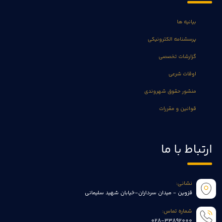
بیانیه ها
پرسشنامه الکترونیکی
گزارشات تخصصی
اوقات شرعی
منشور حقوق شهروندی
قوانین و مقررات
ارتباط با ما
نشانی:
قزوین - میدان سرداران-خیابان شهید سلیمانی
شماره تماس:
028-33892000