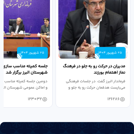
25 شهریور 1404
25 شهریور 1404
مدیران در حرکت رو به جلو در فرهنگ
جلسه کمیته مناسب سازی مع
نماز اهتمام بورزند
شهرستان البرز برگزار شد
فرماندار البرز گفت: در جلسات فرهنگی
دومین جلسه کمیته مناسب ساز
می‌بایست هدفمان حرکت رو به جلو و
و اماکن عمومی شهرستان البرز
دستیابی...
۱۴۰۴ به...
123032
126286