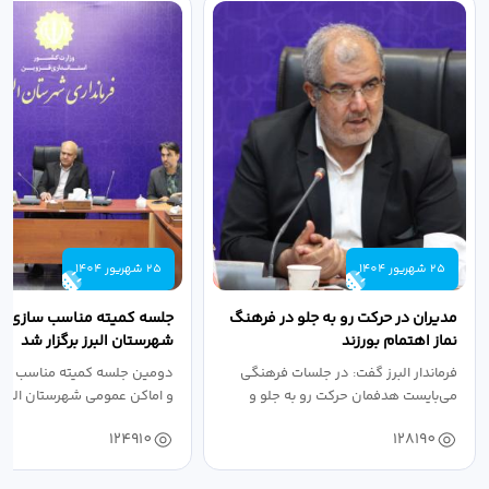
25 شهریور 1404
25 شهریور 1404
مدیران در حرکت رو به جلو در فرهنگ
جلسه کمیته مناسب سازی مع
نماز اهتمام بورزند
شهرستان البرز برگزار شد
فرماندار البرز گفت: در جلسات فرهنگی
دومین جلسه کمیته مناسب ساز
می‌بایست هدفمان حرکت رو به جلو و
و اماکن عمومی شهرستان البرز
دستیابی...
۱۴۰۴ به...
124910
128190