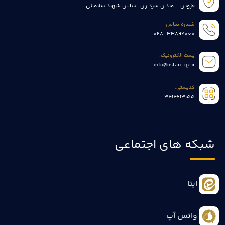
قزوین - میدان سرداران-خیابان شهید سلیمانی
شماره تماس:
028-33892000
پست الکترونیک:
info@ostan-qz.ir
کدپستی:
3414613155
شبکه های اجتماعی
ایتا
واتس آپ