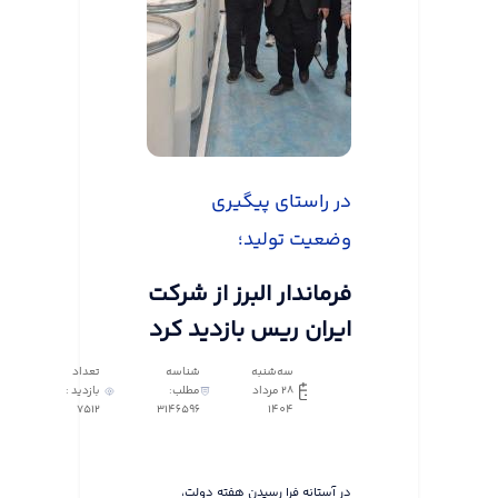
در راستای پیگیری
وضعیت تولید؛
فرماندار البرز از شرکت
ایران ریس بازدید کرد
سه‌شنبه
شناسه
تعداد
28 مرداد
مطلب:
بازدید :
7512
3146596
1404
در آستانه فرا رسیدن هفته دولت،