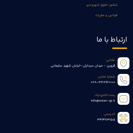
منشور حقوق شهروندی
قوانین و مقررات
ارتباط با ما
نشانی:
قزوین - میدان سرداران-خیابان شهید سلیمانی
شماره تماس:
028-33892000
پست الکترونیک:
info@ostan-qz.ir
کدپستی:
3414613155