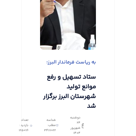
به ریاست فرماندار البرز؛
ستاد تسهیل و رفع
موانع تولید
شهرستان البرز برگزار
شد
دوشنبه
شناسه
تعداد
24
مطلب:
بازدید :
شهریور
125076
3417022
1404