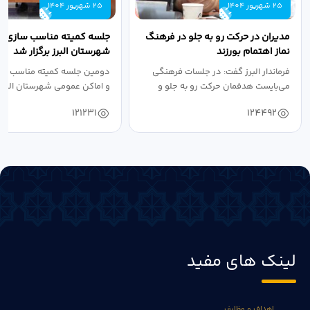
25 شهریور 1404
25 شهریور 1404
مدیران در حرکت رو به جلو در فرهنگ
جلسه کمیته مناسب سازی مع
نماز اهتمام بورزند
شهرستان البرز برگزار شد
فرماندار البرز گفت: در جلسات فرهنگی
دومین جلسه کمیته مناسب ساز
می‌بایست هدفمان حرکت رو به جلو و
و اماکن عمومی شهرستان البرز
دستیابی...
۱۴۰۴ به...
121231
124492
لینک های مفید
اهداف و وظایف