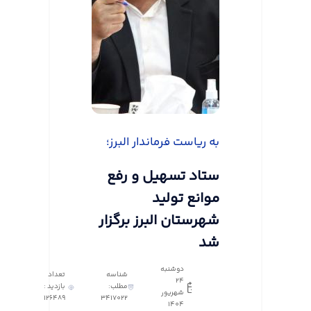
به ریاست فرماندار البرز؛
ستاد تسهیل و رفع
موانع تولید
شهرستان البرز برگزار
شد
دوشنبه
شناسه
تعداد
24
مطلب:
بازدید :
شهریور
126489
3417022
1404