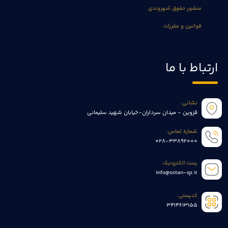
منشور حقوق شهروندی
قوانین و مقررات
ارتباط با ما
نشانی:
قزوین - میدان سرداران-خیابان شهید سلیمانی
شماره تماس:
028-33892000
پست الکترونیک:
info@ostan-qz.ir
کدپستی:
3414613155