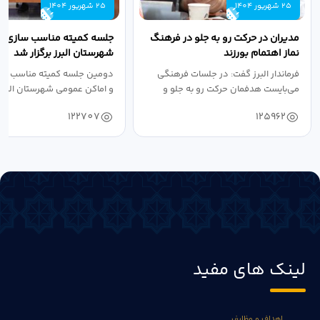
25 شهریور 1404
25 شهریور 1404
مدیران در حرکت رو به جلو در فرهنگ
جلسه کمیته مناسب سازی مع
نماز اهتمام بورزند
شهرستان البرز برگزار شد
فرماندار البرز گفت: در جلسات فرهنگی
دومین جلسه کمیته مناسب ساز
می‌بایست هدفمان حرکت رو به جلو و
و اماکن عمومی شهرستان البرز
دستیابی...
۱۴۰۴ به...
122707
125962
لینک های مفید
اهداف و وظایف