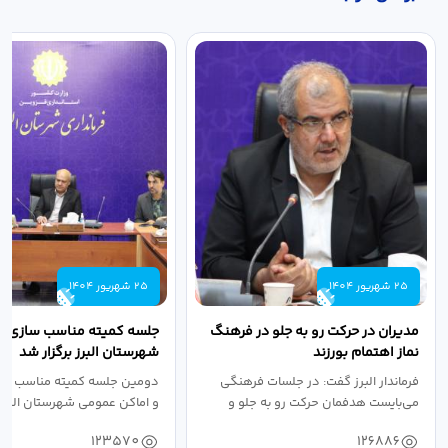
25 شهریور 1404
25 شهریور 1404
مدیران در حرکت رو به جلو در فرهنگ
جلسه کمیته مناسب سازی مع
نماز اهتمام بورزند
شهرستان البرز برگزار شد
فرماندار البرز گفت: در جلسات فرهنگی
دومین جلسه کمیته مناسب ساز
می‌بایست هدفمان حرکت رو به جلو و
و اماکن عمومی شهرستان البرز
دستیابی...
۱۴۰۴ به...
123570
126886