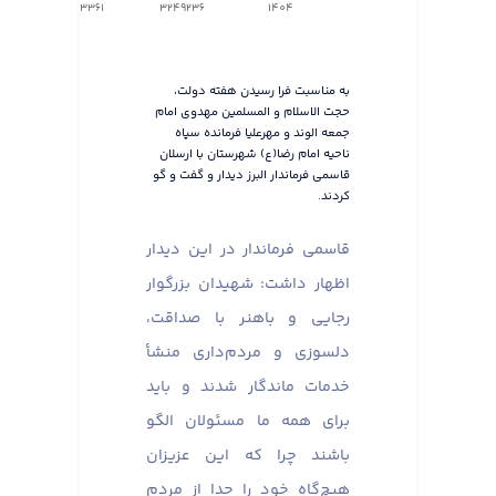
3361
3249236
1404
به مناسبت فرا رسیدن هفته دولت،
حجت الاسلام و المسلمین مهدوی امام
جمعه الوند و مهرعلیا فرمانده سپاه
ناحیه امام رضا(ع) شهرستان با ارسلان
قاسمی فرماندار البرز دیدار و گفت و گو
کردند.
قاسمی فرماندار در این دیدار
اظهار داشت: شهیدان بزرگوار
رجایی و باهنر با صداقت،
دلسوزی و مردم‌داری منشأ
خدمات ماندگار شدند و باید
برای همه ما مسئولان الگو
باشند چرا که این عزیزان
هیچ‌گاه خود را جدا از مردم