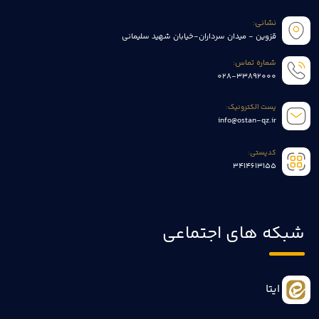
نشانی:
قزوین - میدان سرداران-خیابان شهید سلیمانی
شماره تماس:
028-33892000
پست الکترونیک:
info@ostan-qz.ir
کدپستی:
3414613155
شبکه های اجتماعی
ایتا