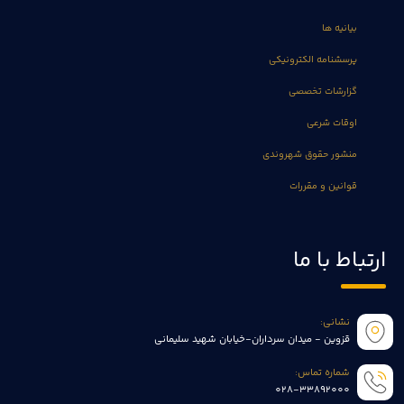
بیانیه ها
پرسشنامه الکترونیکی
گزارشات تخصصی
اوقات شرعی
منشور حقوق شهروندی
قوانین و مقررات
ارتباط با ما
نشانی:
قزوین - میدان سرداران-خیابان شهید سلیمانی
شماره تماس:
028-33892000