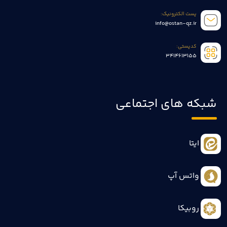
پست الکترونیک:
info@ostan-qz.ir
کدپستی:
3414613155
شبکه های اجتماعی
ایتا
واتس آپ
روبیکا