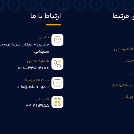
 مرتبط
ارتباط با ما
نشانی:
قزوین - میدان سرداران-خی
الکترونیکی
سلیمانی
تخصصی
شماره تماس:
028-33892000
ی
پست الکترونیک:
وق شهروندی
info@ostan-qz.ir
قررات
کدپستی:
3414613155