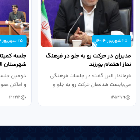
25 شهریور 1404
25 شهریور 1404
مدیران در حرکت رو به جلو در فرهنگ
جلسه کمیته
نماز اهتمام بورزند
شهرستان الب
فرماندار البرز گفت: در جلسات فرهنگی
دومین جلسه 
می‌بایست هدفمان حرکت رو به جلو و
و اماکن عمو
دستیابی...
۱۴۰۴ به...
122212
125479