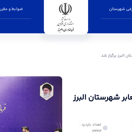
فی شهرستان
ضوابط و مقرر
ر شد - فرمانداری البرز
 البرز برگزار شد
ر شهرستان البرز
تعداد بازدید :
122212