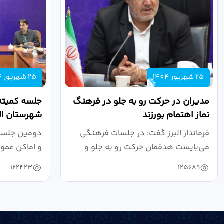
25 شهریور 1404
25 شهریور 1404
مدیران در حرکت رو به جلو در فرهنگ
جلسه کمیته
نماز اهتمام بورزند
شهرستان الب
فرماندار البرز گفت: در جلسات فرهنگی
دومین جلسه 
می‌بایست هدفمان حرکت رو به جلو و
و اماکن عمو
دستیابی...
۱۴۰۴ به...
122423
125689