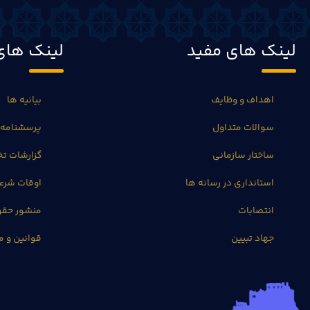
لینک های مفید
لینک های
اهداف و وظایف
بیانیه ها
سوالات متداول
پرسشنامه 
ساختار سازمانی
گزارشات 
استانداری در رسانه ها
اوقات شرع
انتصابات
منشور حق
جهاد تبیین
قوانین و م