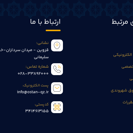
 مرتبط
ارتباط با ما
نشانی:
قزوین - میدان سرداران-خی
الکترونیکی
سلیمانی
تخصصی
شماره تماس:
028-33892000
ی
پست الکترونیک:
وق شهروندی
info@ostan-qz.ir
قررات
کدپستی:
3414613155