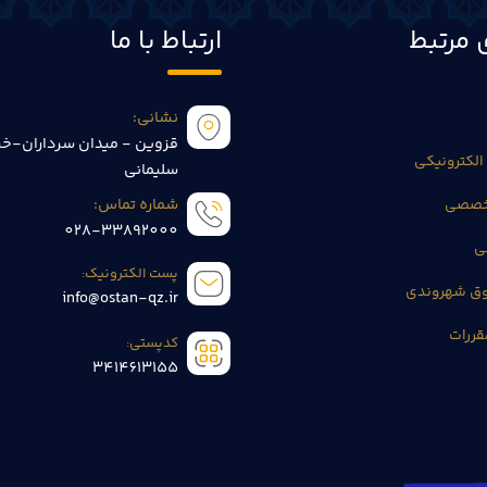
 مرتبط
ارتباط با ما
نشانی:
قزوین - میدان سرداران-خی
الکترونیکی
سلیمانی
تخصصی
شماره تماس:
028-33892000
ی
پست الکترونیک:
وق شهروندی
info@ostan-qz.ir
قررات
کدپستی:
3414613155