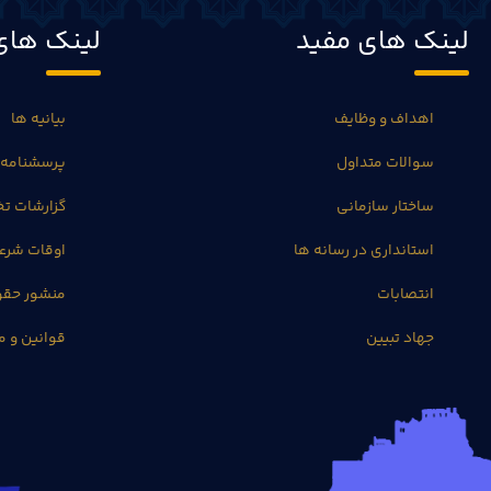
لینک های مفید
لینک های
اهداف و وظایف
بیانیه ها
سوالات متداول
پرسشنامه 
ساختار سازمانی
گزارشات 
استانداری در رسانه ها
اوقات شرع
انتصابات
منشور حق
جهاد تبیین
قوانین و م