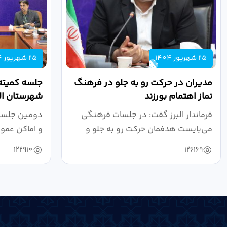
25 شهریور 1404
25 شهریور 1404
مدیران در حرکت رو به جلو در فرهنگ
جلسه کمیته
نماز اهتمام بورزند
شهرستان الب
فرماندار البرز گفت: در جلسات فرهنگی
دومین جلسه 
می‌بایست هدفمان حرکت رو به جلو و
و اماکن عمو
دستیابی...
۱۴۰۴ به...
122910
126169