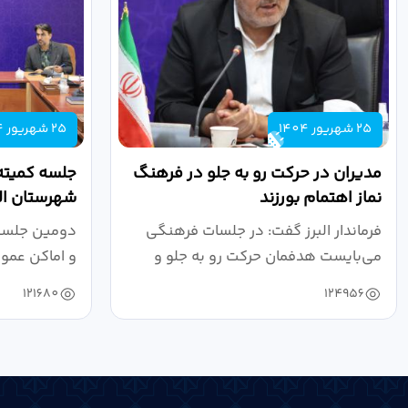
25 شهریور 1404
25 شهریور 1404
مدیران در حرکت رو به جلو در فرهنگ
جلسه کمیته
نماز اهتمام بورزند
شهرستان الب
فرماندار البرز گفت: در جلسات فرهنگی
دومین جلسه 
می‌بایست هدفمان حرکت رو به جلو و
و اماکن عمو
دستیابی...
۱۴۰۴ به...
121680
124956