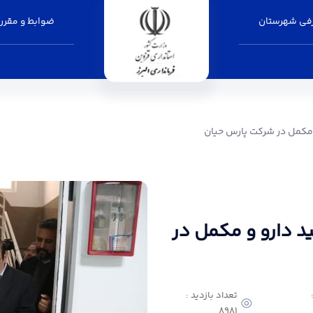
فی شهرستان
ضوابط و مقرر
کت پارس حیان - فرمانداری البرز
و مکمل در شرکت پارس حیان
ید دارو و مکمل در
تعداد بازدید :
8981