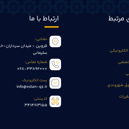
 مرتبط
ارتباط با ما
نشانی:
قزوین - میدان سرداران-خی
الکترونیکی
سلیمانی
تخصصی
شماره تماس:
028-33892000
ی
پست الکترونیک:
وق شهروندی
info@ostan-qz.ir
قررات
کدپستی:
3414613155