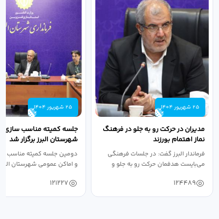
25 شهریور 1404
25 شهریور 1404
مدیران در حرکت رو به جلو در فرهنگ
جلسه کمیته مناسب سازی مع
نماز اهتمام بورزند
شهرستان البرز برگزار شد
فرماندار البرز گفت: در جلسات فرهنگی
دومین جلسه کمیته مناسب ساز
می‌بایست هدفمان حرکت رو به جلو و
و اماکن عمومی شهرستان البرز
دستیابی...
۱۴۰۴ به...
121227
124489