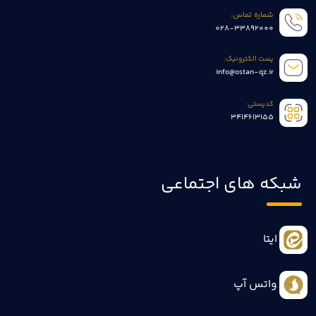
شماره تماس:
028-33892000
پست الکترونیک:
info@ostan-qz.ir
کدپستی:
3414613155
شبکه های اجتماعی
ایتا
واتس آپ