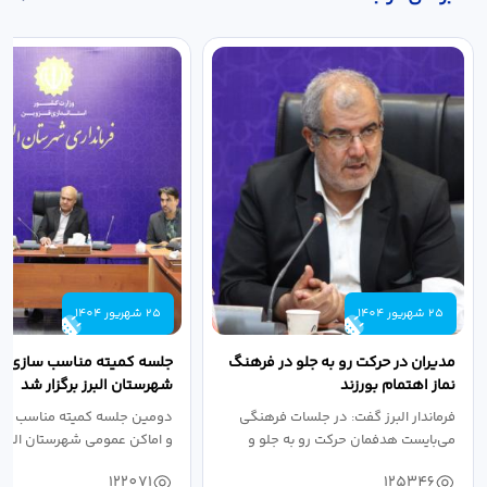
25 شهریور 1404
25 شهریور 1404
مدیران در حرکت رو به جلو در فرهنگ
جلسه کمیته مناسب سازی مع
نماز اهتمام بورزند
شهرستان البرز برگزار شد
فرماندار البرز گفت: در جلسات فرهنگی
دومین جلسه کمیته مناسب ساز
می‌بایست هدفمان حرکت رو به جلو و
و اماکن عمومی شهرستان البرز
دستیابی...
۱۴۰۴ به...
122071
125346