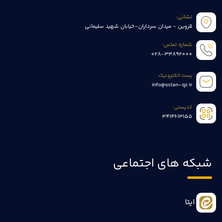
نشانی:
قزوین - میدان سرداران-خیابان شهید سلیمانی
شماره تماس:
028-33892000
پست الکترونیک:
info@ostan-qz.ir
کدپستی:
3414613155
شبکه های اجتماعی
ایتا