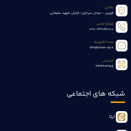
نشانی:
قزوین - میدان سرداران-خیابان شهید سلیمانی
شماره تماس:
028-33892000
پست الکترونیک:
info@ostan-qz.ir
کدپستی:
3414613155
شبکه های اجتماعی
ایتا