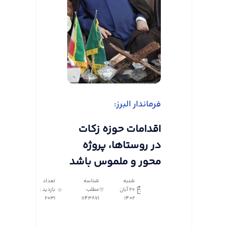
فرماندار البرز:
اقدامات حوزه زکات
در روستاها، پروژه
محور و ملموس باشد
شنبه
شناسه
تعداد
20 آبان
مطلب:
بازدید :
2031
1143871
1402