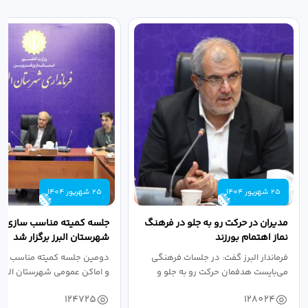
25 شهریور 1404
25 شهریور 1404
مدیران در حرکت رو به جلو در فرهنگ
جلسه کمیته مناسب سازی مع
نماز اهتمام بورزند
شهرستان البرز برگزار شد
فرماندار البرز گفت: در جلسات فرهنگی
دومین جلسه کمیته مناسب ساز
می‌بایست هدفمان حرکت رو به جلو و
و اماکن عمومی شهرستان البرز
دستیابی...
۱۴۰۴ به...
124725
128024