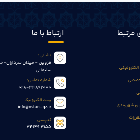
 مرتبط
ارتباط با ما
نشانی:
قزوین - میدان سرداران-خی
الکترونیکی
سلیمانی
تخصصی
شماره تماس:
028-33892000
ی
پست الکترونیک:
وق شهروندی
info@ostan-qz.ir
قررات
کدپستی:
3414613155