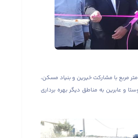
ن پروژه عملیات جدول گذاری به متراژ هزار متر، زیرسازی خیابان اصلی به متراژ ۵ هزار متر مربع با مشارکت خیرین و بنیاد مسکن،
 ۴۰ میلیارد ریال جهت آسایش اهالی روستا و عابرین به مناطق دیگر بهره برداری