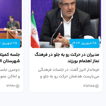
25 شهریور 1404
25 شهریور 1404
مدیران در حرکت رو به جلو در فرهنگ
جلسه کمیته
نماز اهتمام بورزند
شهرستان الب
فرماندار البرز گفت: در جلسات فرهنگی
دومین جلسه 
می‌بایست هدفمان حرکت رو به جلو و
و اماکن عمو
دستیابی...
۱۴۰۴ به...
121990
125255