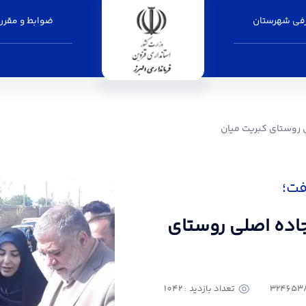
فی شهرستان
ضوابط و مقرر
ت میان - فرمانداری البرز
 روستای کبریت میان
فت؛
جاده اصلی روستای
تعداد بازدید : 1042