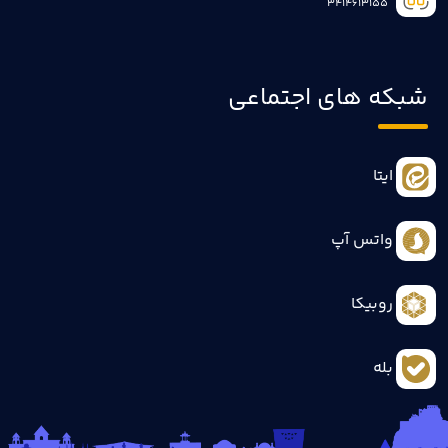
3414613155
شبکه های اجتماعی
ایتا
واتس آپ
روبیکا
بله