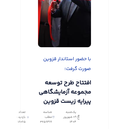
با حضور استاندار قزوین
صورت گرفت؛
افتتاح طرح توسعه
مجموعه آزمایشگاهی
پیرایه زیست قزوین
یک‌شنبه
شناسه
تعداد
09 شهریور
مطلب:
بازدید :
18065
3258466
1404