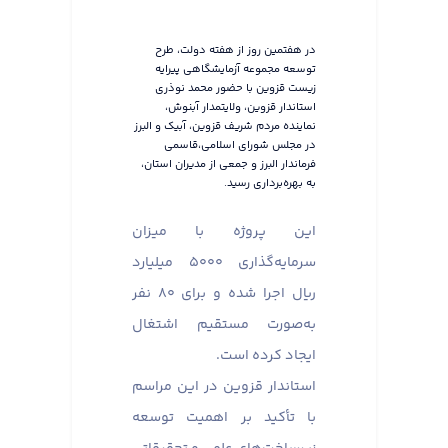
در هفتمین روز از هفته دولت، طرح
توسعه مجموعه آزمایشگاهی پیرایه
زیست قزوین با حضور محمد نوذری
استاندار قزوین، ولایتمدار آبنوش،
نماینده مردم شریف قزوین، آبیک و البرز
در مجلس شورای اسلامی،قاسمی
فرماندار البرز و جمعی از مدیران استان،
به بهره‌برداری رسید.
این پروژه با میزان
سرمایه‌گذاری ۵۰۰۰ میلیارد
ریال اجرا شده و برای ۸۰ نفر
به‌صورت مستقیم اشتغال
ایجاد کرده است.
استاندار قزوین در این مراسم
با تأکید بر اهمیت توسعه