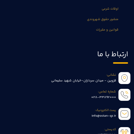
اوقات شرعی
منشور حقوق شهروندی
قوانین و مقررات
ارتباط با ما
نشانی:
قزوین - میدان سرداران-خیابان شهید سلیمانی
شماره تماس:
028-33892000
پست الکترونیک:
info@ostan-qz.ir
کدپستی: