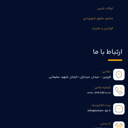
اوقات شرعی
منشور حقوق شهروندی
قوانین و مقررات
ارتباط با ما
نشانی:
قزوین - میدان سرداران-خیابان شهید سلیمانی
شماره تماس:
028-33892000
پست الکترونیک:
info@ostan-qz.ir
کدپستی: