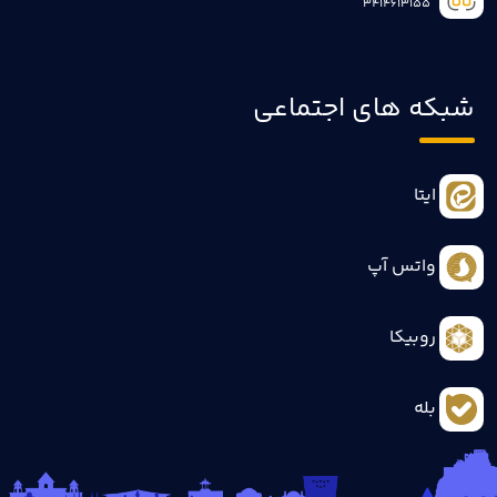
3414613155
شبکه های اجتماعی
ایتا
واتس آپ
روبیکا
بله