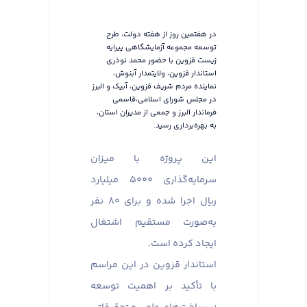
در هفتمین روز از هفته دولت، طرح
توسعه مجموعه آزمایشگاهی پیرایه
زیست قزوین با حضور محمد نوذری
استاندار قزوین، ولایتمدار آبنوش،
نماینده مردم شریف قزوین، آبیک و البرز
در مجلس شورای اسلامی،قاسمی
فرماندار البرز و جمعی از مدیران استان،
به بهره‌برداری رسید.
این پروژه با میزان
سرمایه‌گذاری ۵۰۰۰ میلیارد
ریال اجرا شده و برای ۸۰ نفر
به‌صورت مستقیم اشتغال
ایجاد کرده است.
استاندار قزوین در این مراسم
با تأکید بر اهمیت توسعه