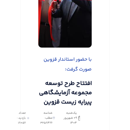
با حضور استاندار قزوین
صورت گرفت؛
افتتاح طرح توسعه
مجموعه آزمایشگاهی
پیرایه زیست قزوین
یک‌شنبه
شناسه
تعداد
09 شهریور
مطلب:
بازدید :
18056
3258466
1404