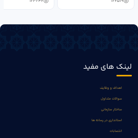
123246
126519
لینک های مفید
اهداف و وظایف
سوالات متداول
ساختار سازمانی
استانداری در رسانه ها
انتصابات