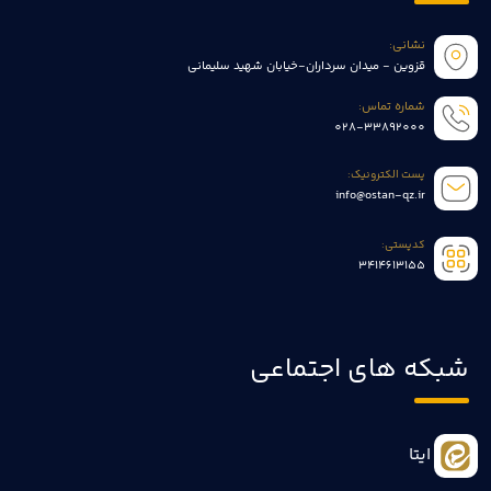
نشانی:
قزوین - میدان سرداران-خیابان شهید سلیمانی
شماره تماس:
028-33892000
پست الکترونیک:
info@ostan-qz.ir
کدپستی:
3414613155
شبکه های اجتماعی
ایتا