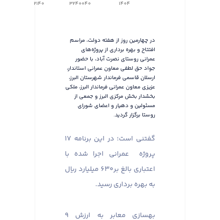
2140
3240040
1404
در چهارمین روز از هفته دولت، مراسم
افتتاح و بهره برداری از پروژه‌های
عمرانی روستای نصرت آباد، با حضور
جواد حق لطفی معاون عمرانی استاندار،
ارسلان قاسمی فرماندار شهرستان البرز،
عزیزی معاون عمرانی فرماندار البرز، ملکی
بخشدار بخش مرکزی البرز و جمعی از
مسئولین و دهیار و اعضای شورای
روستا برگزار گردید.
گفتنی است؛ در این برنامه ۱۷
پروژه عمرانی اجرا شده با
اعتباری بالغ بر۶۳۰ میلیارد ریال
به بهره برداری رسید.
بهسازی معابر به ارزش ۹