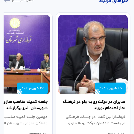
خبر‌های مرتبط
آرشیو اخبـــــــــــار
25 شهریور 1404
25 شهریور 1404
مدیران در حرکت رو به جلو در فرهنگ
جلسه کمیته مناسب سازی مع
نماز اهتمام بورزند
شهرستان البرز برگزار شد
فرماندار البرز گفت: در جلسات فرهنگی
دومین جلسه کمیته مناسب ساز
می‌بایست هدفمان حرکت رو به جلو و
و اماکن عمومی شهرستان البرز
دستیابی...
۱۴۰۴ به...