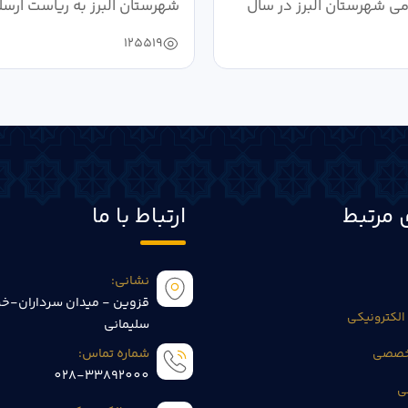
می شهرستان البرز در سال
شهرستان البرز به ریاست ارسل
125519
 مرتبط
ارتباط با ما
نشانی:
قزوین - میدان سرداران-خی
الکترونیکی
سلیمانی
تخصصی
شماره تماس:
028-33892000
ی