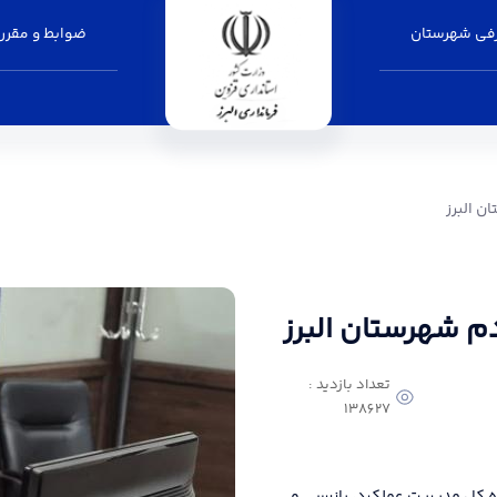
فی شهرستان
ضوابط و مقرر
انداری البرز
ن البرز
دم شهرستان البرز
تعداد بازدید :
138627