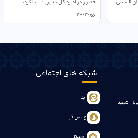
ان قاسمی...
حضور در اداره کل مدیریت عملکرد،
بازرسی...
138627
شبکه های اجتماعی
ایتا
ابان شهید
واتس آپ
روبیکا