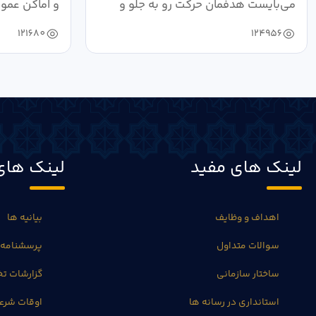
می‌بایست هدفمان حرکت رو به جلو و
و اماکن عمو
دستیابی...
۱۴۰۴ به...
121680
124956
لینک های مفید
لینک های
اهداف و وظایف
بیانیه ها
سوالات متداول
پرسشنامه 
ساختار سازمانی
گزارشات 
استانداری در رسانه ها
اوقات شرع